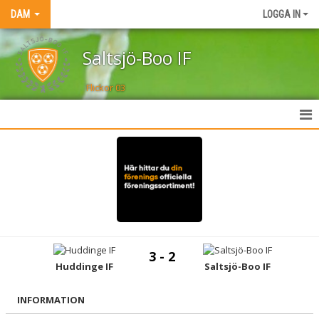
DAM
LOGGA IN
Saltsjö-Boo IF
Flickor 03
HEM
NYHETER
TRUPPEN
KALENDER
3 - 2
MATCHER
Huddinge IF
Saltsjö-Boo IF
AKTIVITETER
INFORMATION