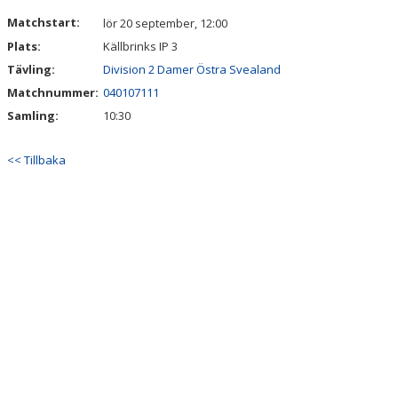
SPELARINFORMATION
Matchstart:
lör 20 september, 12:00
Plats:
Källbrinks IP 3
INFORMATION TILL MYNDIGA ELLER FÖRÄLDRAR
Tävling:
Division 2 Damer Östra Svealand
Matchnummer:
040107111
KONTAKT
Samling:
10:30
BILDGALLERI
<< Tillbaka
DOKUMENT
SPONSORER