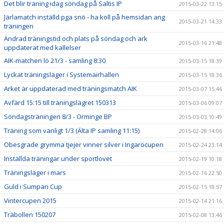
Det blir träning idag söndag på Saltis IP
2015-03-22 13:15
Järlamatch inställd pga snö - ha koll på hemsidan ang
2015-03-21 14:33
träningen
Ändrad träningstid och plats på söndag och ark
2015-03-16 21:48
uppdaterat med kallelser
AIK-matchen lö 21/3 - samling 8:30
2015-03-15 18:39
Lyckat träningsläger i Systemairhallen
2015-03-15 18:36
Arket är uppdaterad med träningsmatch AIK
2015-03-07 15:46
Avfärd 15:15 till träningslägret 150313
2015-03-06 09:07
Söndagsträningen 8/3 - Orminge BP
2015-03-03 10:49
Träning som vanligt 1/3 (Älta IP samling 11:15)
2015-02-28 14:06
Obesgrade grymma tjejer vinner silver i Ingaröcupen
2015-02-24 23:14
Inställda träningar under sportlovet
2015-02-19 10:18
Träningsläger i mars
2015-02-16 22:50
Guld i Sumpan Cup
2015-02-15 18:57
Vintercupen 2015
2015-02-14 21:16
Träbollen 150207
2015-02-08 13:46