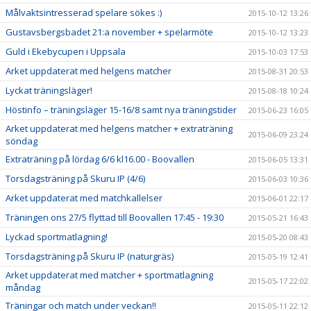
Målvaktsintresserad spelare sökes :)
2015-10-12 13:26
Gustavsbergsbadet 21:a november + spelarmöte
2015-10-12 13:23
Guld i Ekebycupen i Uppsala
2015-10-03 17:53
Arket uppdaterat med helgens matcher
2015-08-31 20:53
Lyckat träningsläger!
2015-08-18 10:24
Höstinfo – träningsläger 15-16/8 samt nya träningstider
2015-06-23 16:05
Arket uppdaterat med helgens matcher + extraträning
2015-06-09 23:24
söndag
Extraträning på lördag 6/6 kl16.00 - Boovallen
2015-06-05 13:31
Torsdagsträning på Skuru IP (4/6)
2015-06-03 10:36
Arket uppdaterat med matchkallelser
2015-06-01 22:17
Träningen ons 27/5 flyttad till Boovallen 17:45 - 19:30
2015-05-21 16:43
Lyckad sportmatlagning!
2015-05-20 08:43
Torsdagsträning på Skuru IP (naturgräs)
2015-05-19 12:41
Arket uppdaterat med matcher + sportmatlagning
2015-05-17 22:02
måndag
Träningar och match under veckan!!
2015-05-11 22:12