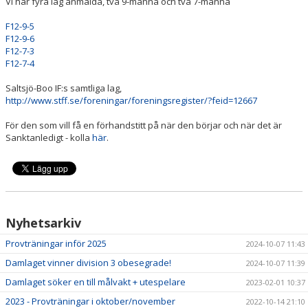
Vi har fyra lag anmälda, två 9-manna och två 7-manna
SPELARINFORMATION
F12-9-5
F12-9-6
INFORMATION TILL MYNDIGA ELLER FÖRÄLDRAR
F12-7-3
F12-7-4
KONTAKT
Saltsjö-Boo IF:s samtliga lag,
http://www.stff.se/foreningar/foreningsregister/?feid=12667
BILDGALLERI
För den som vill få en förhandstitt på när den börjar och när det är
DOKUMENT
Sanktanledigt - kolla
här
.
SPONSORER
Nyhetsarkiv
Provträningar inför 2025
2024-10-07 11:43
Damlaget vinner division 3 obesegrade!
2024-10-07 11:39
Damlaget söker en till målvakt + utespelare
2023-02-01 10:37
2023 - Provträningar i oktober/november
2022-10-14 21:10