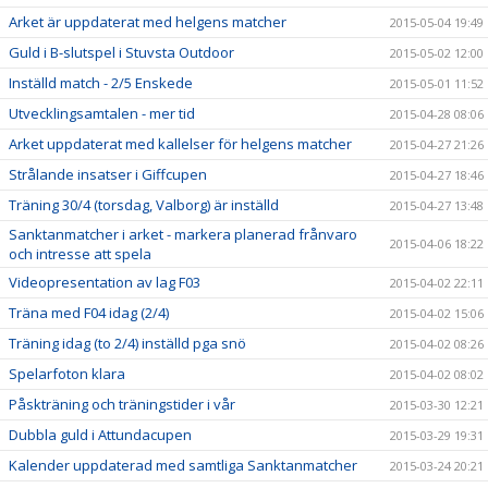
Arket är uppdaterat med helgens matcher
2015-05-04 19:49
Guld i B-slutspel i Stuvsta Outdoor
2015-05-02 12:00
Inställd match - 2/5 Enskede
2015-05-01 11:52
Utvecklingsamtalen - mer tid
2015-04-28 08:06
Arket uppdaterat med kallelser för helgens matcher
2015-04-27 21:26
Strålande insatser i Giffcupen
2015-04-27 18:46
Träning 30/4 (torsdag, Valborg) är inställd
2015-04-27 13:48
Sanktanmatcher i arket - markera planerad frånvaro
2015-04-06 18:22
och intresse att spela
Videopresentation av lag F03
2015-04-02 22:11
Träna med F04 idag (2/4)
2015-04-02 15:06
Träning idag (to 2/4) inställd pga snö
2015-04-02 08:26
Spelarfoton klara
2015-04-02 08:02
Påskträning och träningstider i vår
2015-03-30 12:21
Dubbla guld i Attundacupen
2015-03-29 19:31
Kalender uppdaterad med samtliga Sanktanmatcher
2015-03-24 20:21