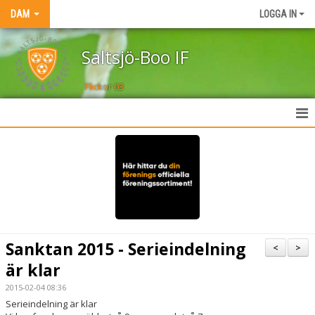
DAM
LOGGA IN
Saltsjö-Boo IF
Flickor 03
HEM
NYHETER
TRUPPEN
KALENDER
Sanktan 2015 - Serieindelning
<
>
MATCHER
är klar
2015-02-04 08:36
AKTIVITETER
Serieindelning är klar