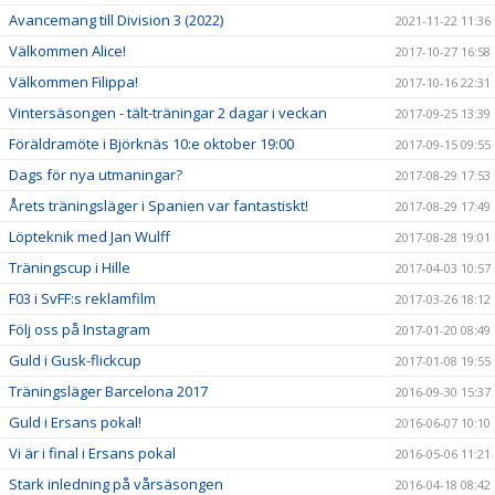
Avancemang till Division 3 (2022)
2021-11-22 11:36
Välkommen Alice!
2017-10-27 16:58
Välkommen Filippa!
2017-10-16 22:31
Vintersäsongen - tält-träningar 2 dagar i veckan
2017-09-25 13:39
Föräldramöte i Björknäs 10:e oktober 19:00
2017-09-15 09:55
Dags för nya utmaningar?
2017-08-29 17:53
Årets träningsläger i Spanien var fantastiskt!
2017-08-29 17:49
Löpteknik med Jan Wulff
2017-08-28 19:01
Träningscup i Hille
2017-04-03 10:57
F03 i SvFF:s reklamfilm
2017-03-26 18:12
Följ oss på Instagram
2017-01-20 08:49
Guld i Gusk-flickcup
2017-01-08 19:55
Träningsläger Barcelona 2017
2016-09-30 15:37
Guld i Ersans pokal!
2016-06-07 10:10
Vi är i final i Ersans pokal
2016-05-06 11:21
Stark inledning på vårsäsongen
2016-04-18 08:42