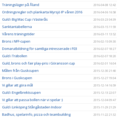
Träningsläger på Åland
2016-04-08 12:42
Ordningsregler och plankarta Myrsjö IP våren 2016
2016-04-06 16:58
Guld i Big Mac Cup i Västerås
2016-03-23 04:39
Sanktantabellerna
2016-03-15 11:59
Vårens träningstider
2016-03-11 13:52
Brons i NFF-cupen
2016-02-15 09:30
Domarutbildning för samtliga intresserade i F03
2016-02-07 18:27
Guld i Träbollen
2016-02-07 18:20
Guld, brons och fair play-pris i Göransson cup
2016-02-01 16:04
Målen från Guskcupen
2015-12-30 21:40
Brons i Guskcupen
2015-12-27 19:04
Vi gillar att göra mål
2015-12-14 16:59
Guld i Engelbrektscupen
2015-12-13 22:07
Vi gillar att passa bollen när vi spelar :)
2015-12-04 09:47
Guld i Linköping Stångåstaden Indoor
2015-11-29 21:29
Badhus, spelarinfo, pizza och teambuilding
2015-11-22 21:32