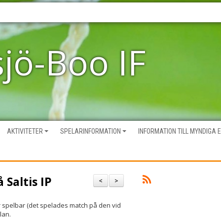
sjö-Boo IF
AKTIVITETER
SPELARINFORMATION
INFORMATION TILL MYNDIGA 
 Saltis IP
<
>
r spelbar (det spelades match på den vid
lan.