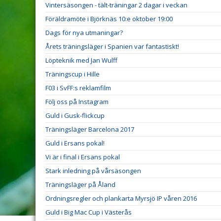
Vintersäsongen - tält-träningar 2 dagar i veckan
Föräldramöte i Björknäs 10:e oktober 19:00
Dags för nya utmaningar?
Årets träningsläger i Spanien var fantastiskt!
Löpteknik med Jan Wulff
Träningscup i Hille
F03 i SvFF:s reklamfilm
Följ oss på Instagram
Guld i Gusk-flickcup
Träningsläger Barcelona 2017
Guld i Ersans pokal!
Vi är i final i Ersans pokal
Stark inledning på vårsäsongen
Träningsläger på Åland
Ordningsregler och plankarta Myrsjö IP våren 2016
Guld i Big Mac Cup i Västerås