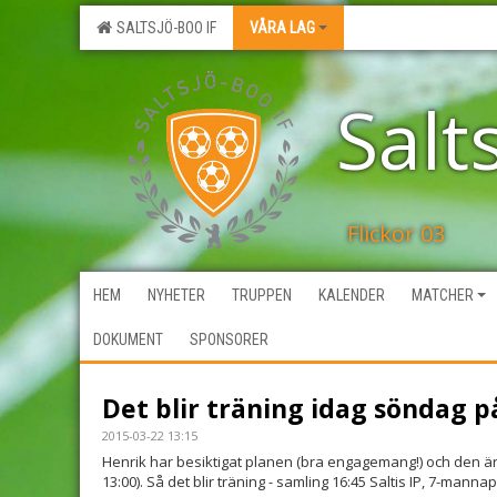
SALTSJÖ-BOO IF
VÅRA LAG
Salt
Flickor 03
HEM
NYHETER
TRUPPEN
KALENDER
MATCHER
DOKUMENT
SPONSORER
Det blir träning idag söndag på
2015-03-22 13:15
Henrik har besiktigat planen (bra engagemang!) och den ä
13:00). Så det blir träning - samling 16:45 Saltis IP, 7-mannap