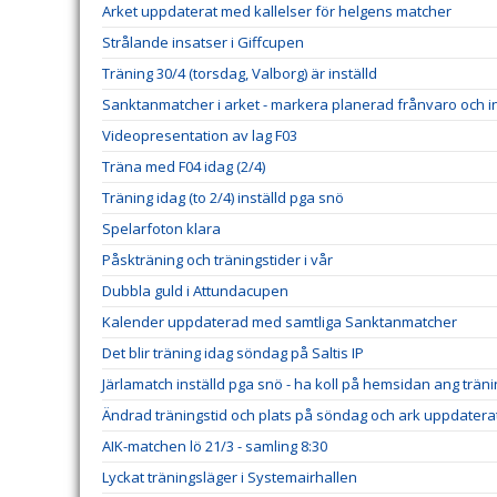
Arket uppdaterat med kallelser för helgens matcher
Strålande insatser i Giffcupen
Träning 30/4 (torsdag, Valborg) är inställd
Sanktanmatcher i arket - markera planerad frånvaro och in
Videopresentation av lag F03
Träna med F04 idag (2/4)
Träning idag (to 2/4) inställd pga snö
Spelarfoton klara
Påskträning och träningstider i vår
Dubbla guld i Attundacupen
Kalender uppdaterad med samtliga Sanktanmatcher
Det blir träning idag söndag på Saltis IP
Järlamatch inställd pga snö - ha koll på hemsidan ang trän
Ändrad träningstid och plats på söndag och ark uppdatera
AIK-matchen lö 21/3 - samling 8:30
Lyckat träningsläger i Systemairhallen