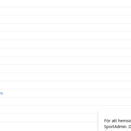
ys
För att hemsi
SportAdmin. D