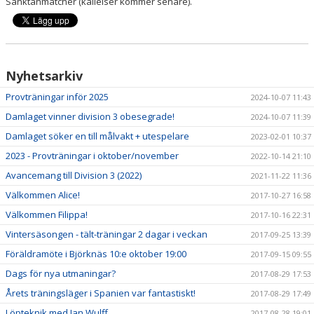
Sanktanmatcher (kallelser kommer senare).
SPELARINFORMATION
INFORMATION TILL MYNDIGA ELLER FÖRÄLDRAR
Nyhetsarkiv
KONTAKT
Provträningar inför 2025
2024-10-07 11:43
BILDGALLERI
Damlaget vinner division 3 obesegrade!
2024-10-07 11:39
DOKUMENT
Damlaget söker en till målvakt + utespelare
2023-02-01 10:37
2023 - Provträningar i oktober/november
2022-10-14 21:10
SPONSORER
Avancemang till Division 3 (2022)
2021-11-22 11:36
Välkommen Alice!
2017-10-27 16:58
Välkommen Filippa!
2017-10-16 22:31
Vintersäsongen - tält-träningar 2 dagar i veckan
2017-09-25 13:39
Föräldramöte i Björknäs 10:e oktober 19:00
2017-09-15 09:55
Dags för nya utmaningar?
2017-08-29 17:53
Årets träningsläger i Spanien var fantastiskt!
2017-08-29 17:49
Löpteknik med Jan Wulff
2017-08-28 19:01