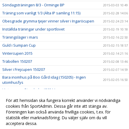
Söndagsträningen 8/3 - Orminge BP
2015-03-03 10:49
Träning som vanligt 1/3 (Älta IP samling 11:15)
2015-02-28 14:06
Obesgrade grymma tjejer vinner silver i Ingaröcupen
2015-02-24 23:14
Inställda träningar under sportlovet
2015-02-19 10:18
Träningsläger i mars
2015-02-16 22:50
Guld i Sumpan Cup
2015-02-15 18:57
Vintercupen 2015
2015-02-14 21:16
Träbollen 150207
2015-02-08 13:46
Silver i Frejcupen 150207
2015-02-07 14:59
Bara inomhus på Boo Gård idag (150205) - Ingen
2015-02-05 16:50
utomhusfys
Vintercupen Djursholm 150214
2015-02-05 11:39
Sanktan 2015 - Serieindelning är klar
2015-02-04 08:36
För att hemsidan ska fungera korrekt använder vi nödvändiga
Cup Träbollen, Ekerö 150207 18:30
cookies från SportAdmin. Dessa går inte att stänga av.
2015-02-03 12:00
Föreningen kan också använda frivilliga cookies, t.ex. för
Aktuell snöstatus för fotbollsplanerna
2015-01-27 13:35
statistik eller marknadsföring. Du väljer själv om du vill
acceptera dessa.