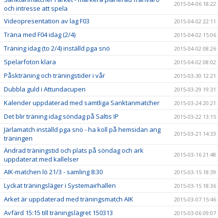
2015-04-06 18:22
och intresse att spela
Videopresentation av lag F03
2015-04-02 22:11
Träna med F04 idag (2/4)
2015-04-02 15:06
Träning idag (to 2/4) inställd pga snö
2015-04-02 08:26
Spelarfoton klara
2015-04-02 08:02
Påskträning och träningstider i vår
2015-03-30 12:21
Dubbla guld i Attundacupen
2015-03-29 19:31
Kalender uppdaterad med samtliga Sanktanmatcher
2015-03-24 20:21
Det blir träning idag söndag på Saltis IP
2015-03-22 13:15
Järlamatch inställd pga snö - ha koll på hemsidan ang
2015-03-21 14:33
träningen
Ändrad träningstid och plats på söndag och ark
2015-03-16 21:48
uppdaterat med kallelser
AIK-matchen lö 21/3 - samling 8:30
2015-03-15 18:39
Lyckat träningsläger i Systemairhallen
2015-03-15 18:36
Arket är uppdaterad med träningsmatch AIK
2015-03-07 15:46
Avfärd 15:15 till träningslägret 150313
2015-03-06 09:07