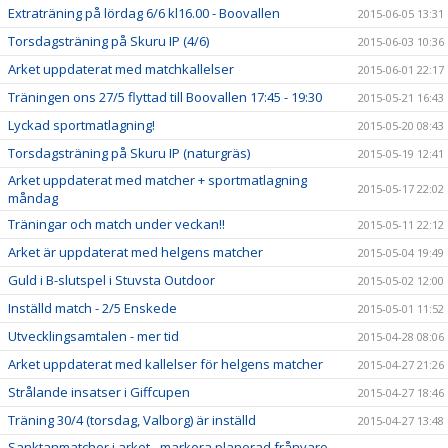
Extraträning på lördag 6/6 kl16.00 - Boovallen
2015-06-05 13:31
Torsdagsträning på Skuru IP (4/6)
2015-06-03 10:36
Arket uppdaterat med matchkallelser
2015-06-01 22:17
Träningen ons 27/5 flyttad till Boovallen 17:45 - 19:30
2015-05-21 16:43
Lyckad sportmatlagning!
2015-05-20 08:43
Torsdagsträning på Skuru IP (naturgräs)
2015-05-19 12:41
Arket uppdaterat med matcher + sportmatlagning
2015-05-17 22:02
måndag
Träningar och match under veckan!!
2015-05-11 22:12
Arket är uppdaterat med helgens matcher
2015-05-04 19:49
Guld i B-slutspel i Stuvsta Outdoor
2015-05-02 12:00
Inställd match - 2/5 Enskede
2015-05-01 11:52
Utvecklingsamtalen - mer tid
2015-04-28 08:06
Arket uppdaterat med kallelser för helgens matcher
2015-04-27 21:26
Strålande insatser i Giffcupen
2015-04-27 18:46
Träning 30/4 (torsdag, Valborg) är inställd
2015-04-27 13:48
Sanktanmatcher i arket - markera planerad frånvaro