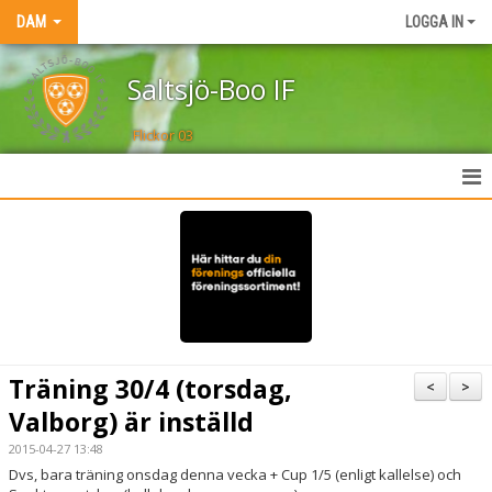
DAM
LOGGA IN
Saltsjö-Boo IF
Flickor 03
HEM
NYHETER
TRUPPEN
KALENDER
Träning 30/4 (torsdag,
<
>
MATCHER
Valborg) är inställd
2015-04-27 13:48
AKTIVITETER
Dvs, bara träning onsdag denna vecka + Cup 1/5 (enligt kallelse) och