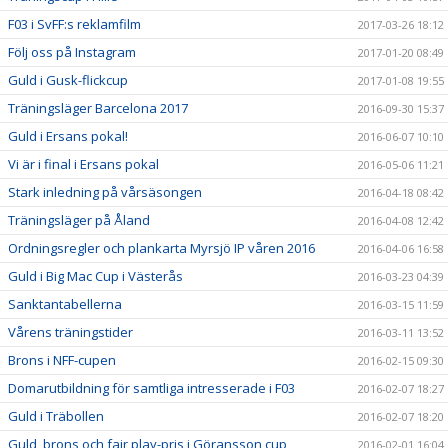
F03 i SvFF:s reklamfilm
2017-03-26 18:12
Följ oss på Instagram
2017-01-20 08:49
Guld i Gusk-flickcup
2017-01-08 19:55
Träningsläger Barcelona 2017
2016-09-30 15:37
Guld i Ersans pokal!
2016-06-07 10:10
Vi är i final i Ersans pokal
2016-05-06 11:21
Stark inledning på vårsäsongen
2016-04-18 08:42
Träningsläger på Åland
2016-04-08 12:42
Ordningsregler och plankarta Myrsjö IP våren 2016
2016-04-06 16:58
Guld i Big Mac Cup i Västerås
2016-03-23 04:39
Sanktantabellerna
2016-03-15 11:59
Vårens träningstider
2016-03-11 13:52
Brons i NFF-cupen
2016-02-15 09:30
Domarutbildning för samtliga intresserade i F03
2016-02-07 18:27
Guld i Träbollen
2016-02-07 18:20
Guld, brons och fair play-pris i Göransson cup
2016-02-01 16:04