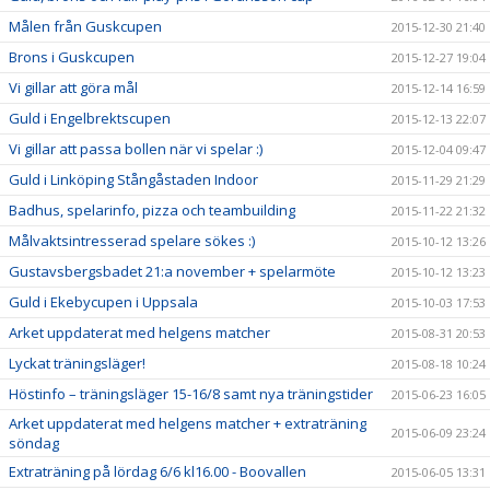
Målen från Guskcupen
2015-12-30 21:40
Brons i Guskcupen
2015-12-27 19:04
Vi gillar att göra mål
2015-12-14 16:59
Guld i Engelbrektscupen
2015-12-13 22:07
Vi gillar att passa bollen när vi spelar :)
2015-12-04 09:47
Guld i Linköping Stångåstaden Indoor
2015-11-29 21:29
Badhus, spelarinfo, pizza och teambuilding
2015-11-22 21:32
Målvaktsintresserad spelare sökes :)
2015-10-12 13:26
Gustavsbergsbadet 21:a november + spelarmöte
2015-10-12 13:23
Guld i Ekebycupen i Uppsala
2015-10-03 17:53
Arket uppdaterat med helgens matcher
2015-08-31 20:53
Lyckat träningsläger!
2015-08-18 10:24
Höstinfo – träningsläger 15-16/8 samt nya träningstider
2015-06-23 16:05
Arket uppdaterat med helgens matcher + extraträning
2015-06-09 23:24
söndag
Extraträning på lördag 6/6 kl16.00 - Boovallen
2015-06-05 13:31