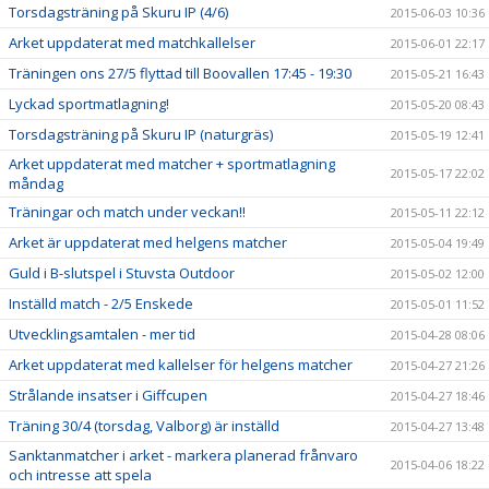
Torsdagsträning på Skuru IP (4/6)
2015-06-03 10:36
Arket uppdaterat med matchkallelser
2015-06-01 22:17
Träningen ons 27/5 flyttad till Boovallen 17:45 - 19:30
2015-05-21 16:43
Lyckad sportmatlagning!
2015-05-20 08:43
Torsdagsträning på Skuru IP (naturgräs)
2015-05-19 12:41
Arket uppdaterat med matcher + sportmatlagning
2015-05-17 22:02
måndag
Träningar och match under veckan!!
2015-05-11 22:12
Arket är uppdaterat med helgens matcher
2015-05-04 19:49
Guld i B-slutspel i Stuvsta Outdoor
2015-05-02 12:00
Inställd match - 2/5 Enskede
2015-05-01 11:52
Utvecklingsamtalen - mer tid
2015-04-28 08:06
Arket uppdaterat med kallelser för helgens matcher
2015-04-27 21:26
Strålande insatser i Giffcupen
2015-04-27 18:46
Träning 30/4 (torsdag, Valborg) är inställd
2015-04-27 13:48
Sanktanmatcher i arket - markera planerad frånvaro
2015-04-06 18:22
och intresse att spela