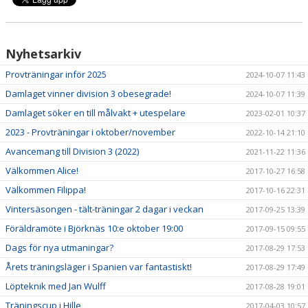
SPELARINFORMATION
INFORMATION TILL MYNDIGA ELLER FÖRÄLDRAR
Nyhetsarkiv
KONTAKT
Provträningar inför 2025
2024-10-07 11:43
Damlaget vinner division 3 obesegrade!
2024-10-07 11:39
BILDGALLERI
Damlaget söker en till målvakt + utespelare
2023-02-01 10:37
DOKUMENT
2023 - Provträningar i oktober/november
2022-10-14 21:10
Avancemang till Division 3 (2022)
2021-11-22 11:36
SPONSORER
Välkommen Alice!
2017-10-27 16:58
Välkommen Filippa!
2017-10-16 22:31
Vintersäsongen - tält-träningar 2 dagar i veckan
2017-09-25 13:39
Föräldramöte i Björknäs 10:e oktober 19:00
2017-09-15 09:55
Dags för nya utmaningar?
2017-08-29 17:53
Årets träningsläger i Spanien var fantastiskt!
2017-08-29 17:49
Löpteknik med Jan Wulff
2017-08-28 19:01
Träningscup i Hille
2017-04-03 10:57