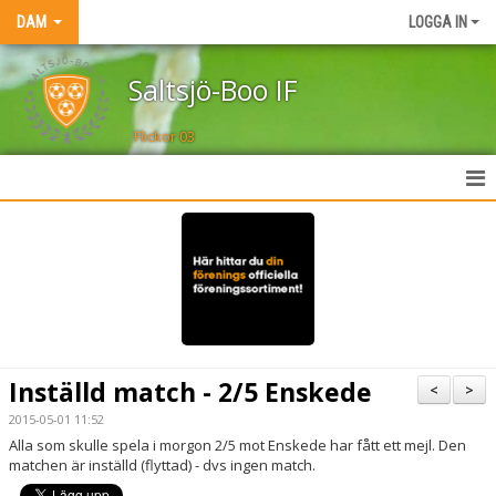
DAM
LOGGA IN
Saltsjö-Boo IF
Flickor 03
HEM
NYHETER
TRUPPEN
KALENDER
Inställd match - 2/5 Enskede
<
>
MATCHER
2015-05-01 11:52
Alla som skulle spela i morgon 2/5 mot Enskede har fått ett mejl. Den
AKTIVITETER
matchen är inställd (flyttad) - dvs ingen match.