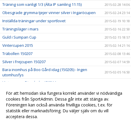
Träning som vanligt 1/3 (Älta IP samling 11:15)
2015-02-28 14:06
Obesgrade grymma tjejer vinner silver i Ingaröcupen
2015-02-24 23:14
Inställda träningar under sportlovet
2015-02-19 10:18
Träningsläger i mars
2015-02-16 22:50
Guld i Sumpan Cup
2015-02-15 18:57
Vintercupen 2015
2015-02-14 21:16
Träbollen 150207
2015-02-08 13:46
Silver i Frejcupen 150207
2015-02-07 14:59
Bara inomhus på Boo Gård idag (150205) - Ingen
2015-02-05 16:50
utomhusfys
Vintercupen Djursholm 150214
2015-02-05 11:39
Sanktan 2015 - Serieindelning är klar
2015-02-04 08:36
För att hemsidan ska fungera korrekt använder vi nödvändiga
Cup Träbollen, Ekerö 150207 18:30
cookies från SportAdmin. Dessa går inte att stänga av.
2015-02-03 12:00
Föreningen kan också använda frivilliga cookies, t.ex. för
Aktuell snöstatus för fotbollsplanerna
2015-01-27 13:35
statistik eller marknadsföring. Du väljer själv om du vill
acceptera dessa.
Anpassa dina val
Cookie-
Gå till