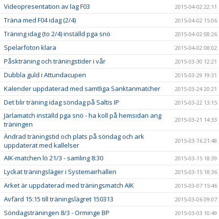
Videopresentation av lag F03
2015-04-02 22:11
Träna med F04 idag (2/4)
2015-04-02 15:06
Träning idag (to 2/4) inställd pga snö
2015-04-02 08:26
Spelarfoton klara
2015-04-02 08:02
Påskträning och träningstider i vår
2015-03-30 12:21
Dubbla guld i Attundacupen
2015-03-29 19:31
Kalender uppdaterad med samtliga Sanktanmatcher
2015-03-24 20:21
Det blir träning idag söndag på Saltis IP
2015-03-22 13:15
Järlamatch inställd pga snö - ha koll på hemsidan ang
2015-03-21 14:33
träningen
Ändrad träningstid och plats på söndag och ark
2015-03-16 21:48
uppdaterat med kallelser
AIK-matchen lö 21/3 - samling 8:30
2015-03-15 18:39
Lyckat träningsläger i Systemairhallen
2015-03-15 18:36
Arket är uppdaterad med träningsmatch AIK
2015-03-07 15:46
Avfärd 15:15 till träningslägret 150313
2015-03-06 09:07
Söndagsträningen 8/3 - Orminge BP
2015-03-03 10:49