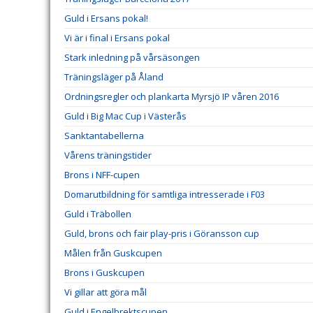
Guld i Ersans pokal!
Vi är i final i Ersans pokal
Stark inledning på vårsäsongen
Träningsläger på Åland
Ordningsregler och plankarta Myrsjö IP våren 2016
Guld i Big Mac Cup i Västerås
Sanktantabellerna
Vårens träningstider
Brons i NFF-cupen
Domarutbildning för samtliga intresserade i F03
Guld i Träbollen
Guld, brons och fair play-pris i Göransson cup
Målen från Guskcupen
Brons i Guskcupen
Vi gillar att göra mål
Guld i Engelbrektscupen