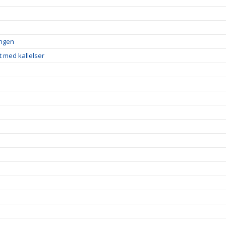
ingen
t med kallelser