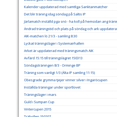
Kalender uppdaterad med samtliga Sanktanmatcher
Det blir träning idag söndag på Saltis IP
Järlamatch inställd pga snö - ha koll på hemsidan ang trän
Ändrad träningstid och plats på söndag och ark uppdatera
AIK-matchen lö 21/3 - samling 8:30
Lyckat träningsläger i Systemairhallen
Arket är uppdaterad med träningsmatch AIK
Avfärd 15:15 till träningslägret 150313
Söndagsträningen 8/3 - Orminge BP
Träning som vanligt 1/3 (Älta IP samling 11:15)
Obesgrade grymma tjejer vinner silver i Ingaröcupen
Inställda träningar under sportlovet
Träningsläger i mars
Guld i Sumpan Cup
Vintercupen 2015
Träbollen 150207