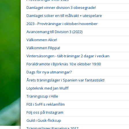
Damlaget vinner division 3 obesegrade!
Damlaget söker en till målvakt + utespelare
2023 - Provträningar i oktober/november
Avancemang till Division 3 (2022)
Välkommen Alice!
Välkommen Filippa!
Vintersäsongen - tält-träningar 2 dagar i veckan
Föräldramöte i Björknäs 10:e oktober 19:00
Dags för nya utmaningar?
Årets träningsläger i Spanien var fantastiskt!
Löpteknik med Jan Wulff
Träningscup i Hille
F03 i SvFF:s reklamfilm
Följ oss på Instagram
Guld i Gusk-flickcup
Träningsläger Barcelona 2017