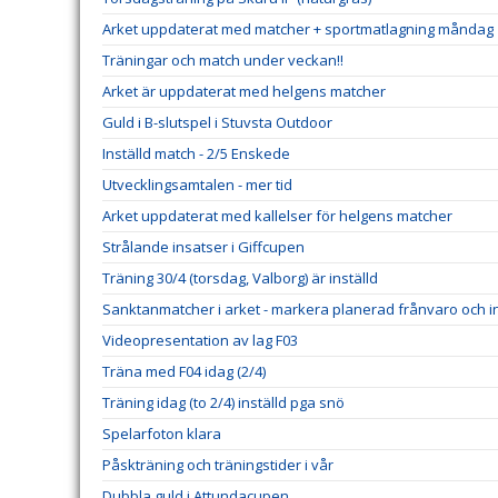
Arket uppdaterat med matcher + sportmatlagning måndag
Träningar och match under veckan!!
Arket är uppdaterat med helgens matcher
Guld i B-slutspel i Stuvsta Outdoor
Inställd match - 2/5 Enskede
Utvecklingsamtalen - mer tid
Arket uppdaterat med kallelser för helgens matcher
Strålande insatser i Giffcupen
Träning 30/4 (torsdag, Valborg) är inställd
Sanktanmatcher i arket - markera planerad frånvaro och in
Videopresentation av lag F03
Träna med F04 idag (2/4)
Träning idag (to 2/4) inställd pga snö
Spelarfoton klara
Påskträning och träningstider i vår
Dubbla guld i Attundacupen