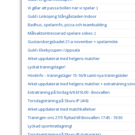
Vi gillar att passa bollen när vi spelar :)
Guld i Linköping Stångåstaden Indoor
Badhus, spelarinfo, pizza och teambuilding
Målvaktsintresserad spelare sökes :)
Gustavsbergsbadet 21:a november + spelarmöte
Guld i Ekebycupen i Uppsala
Arket uppdaterat med helgens matcher
Lyckat träningsläger!
Höstinfo – träningsläger 15-16/8 samt nya träningstider
Arket uppdaterat med helgens matcher + extraträning sö
Extraträning på lördag 6/6 kl16.00 - Boovallen
Torsdagsträning på Skuru IP (4/6)
Arket uppdaterat med matchkallelser
Träningen ons 27/5 flyttad till Boovallen 17:45 - 19:30
Lyckad sportmatlagning!
Torsdagsträning på Skuru IP (naturgräs)