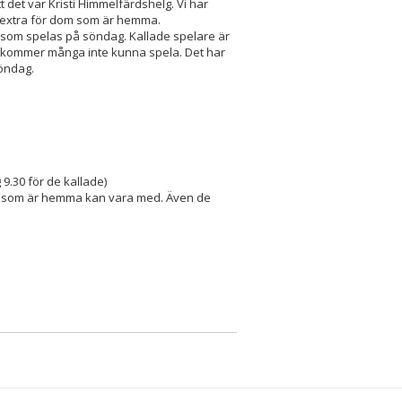
tt det var Kristi Himmelfärdshelg. Vi har
ra extra för dom som är hemma.
h som spelas på söndag. Kallade spelare är
n kommer många inte kunna spela. Det har
öndag.
.30 för de kallade)
la som är hemma kan vara med. Även de