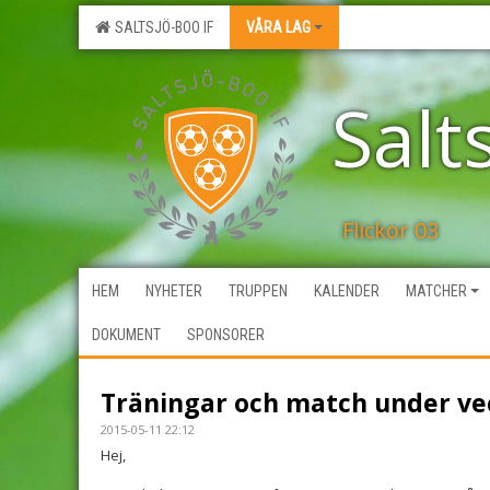
SALTSJÖ-BOO IF
VÅRA LAG
Salt
Flickor 03
HEM
NYHETER
TRUPPEN
KALENDER
MATCHER
DOKUMENT
SPONSORER
Träningar och match under ve
2015-05-11 22:12
Hej,