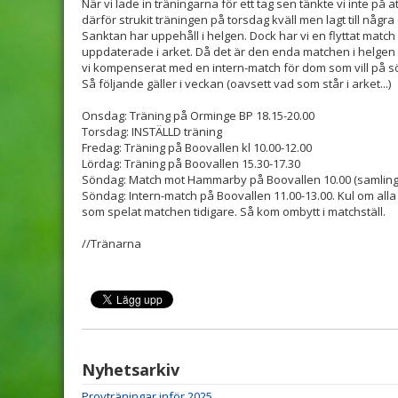
När vi lade in träningarna för ett tag sen tänkte vi inte på a
därför strukit träningen på torsdag kväll men lagt till någ
Sanktan har uppehåll i helgen. Dock har vi en flyttat matc
uppdaterade i arket. Då det är den enda matchen i helge
vi kompenserat med en intern-match för dom som vill på s
Så följande gäller i veckan (oavsett vad som står i arket...)
Onsdag: Träning på Orminge BP 18.15-20.00
Torsdag: INSTÄLLD träning
Fredag: Träning på Boovallen kl 10.00-12.00
Lördag: Träning på Boovallen 15.30-17.30
Söndag: Match mot Hammarby på Boovallen 10.00 (samling 9
Söndag: Intern-match på Boovallen 11.00-13.00. Kul om al
som spelat matchen tidigare. Så kom ombytt i matchställ.
//Tränarna
Nyhetsarkiv
Provträningar inför 2025