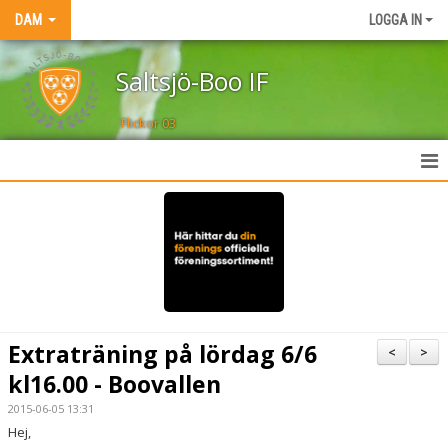
DAM
LOGGA IN
Saltsjö-Boo IF
Flickor 03
HEM
NYHETER
TRUPPEN
KALENDER
Extraträning på lördag 6/6
<
>
MATCHER
kl16.00 - Boovallen
2015-06-05 13:31
AKTIVITETER
Hej,