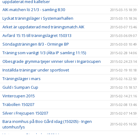
uppdaterat med kallelser
AIK-matchen lö 21/3 - samling 8:30
2015-03-15 18:39
Lyckat träningsläger i Systemairhallen
2015-03-15 18:36
Arket är uppdaterad med träningsmatch AIK
2015-03-07 15:46
Avfärd 15:15 till träningslägret 150313
2015-03-06 09:07
Söndagsträningen 8/3 - Orminge BP
2015-03-03 10:49
Träning som vanligt 1/3 (Älta IP samling 11:15)
2015-02-28 14:06
Obesgrade grymma tjejer vinner silver i Ingaröcupen
2015-02-24 23:14
Inställda träningar under sportlovet
2015-02-19 10:18
Träningsläger i mars
2015-02-16 22:50
Guld i Sumpan Cup
2015-02-15 18:57
Vintercupen 2015
2015-02-14 21:16
Träbollen 150207
2015-02-08 13:46
Silver i Frejcupen 150207
2015-02-07 14:59
Bara inomhus på Boo Gård idag (150205) - Ingen
2015-02-05 16:50
utomhusfys
Vintercupen Djursholm 150214
2015-02-05 11:39