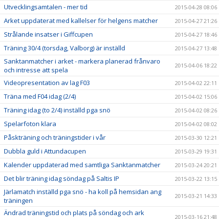
Utvecklingsamtalen - mer tid
2015-04-28 08:06
Arket uppdaterat med kallelser för helgens matcher
2015-04-27 21:26
Strålande insatser i Giffcupen
2015-04-27 18:46
Träning 30/4 (torsdag, Valborg) är inställd
2015-04-27 13:48
Sanktanmatcher i arket - markera planerad frånvaro
2015-04-06 18:22
och intresse att spela
Videopresentation av lag F03
2015-04-02 22:11
Träna med F04 idag (2/4)
2015-04-02 15:06
Träning idag (to 2/4) inställd pga snö
2015-04-02 08:26
Spelarfoton klara
2015-04-02 08:02
Påskträning och träningstider i vår
2015-03-30 12:21
Dubbla guld i Attundacupen
2015-03-29 19:31
Kalender uppdaterad med samtliga Sanktanmatcher
2015-03-24 20:21
Det blir träning idag söndag på Saltis IP
2015-03-22 13:15
Järlamatch inställd pga snö - ha koll på hemsidan ang
2015-03-21 14:33
träningen
Ändrad träningstid och plats på söndag och ark
2015-03-16 21:48