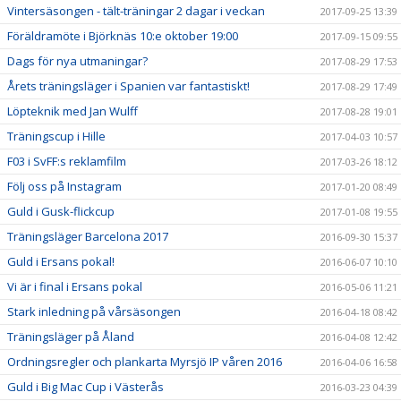
Vintersäsongen - tält-träningar 2 dagar i veckan
2017-09-25 13:39
Föräldramöte i Björknäs 10:e oktober 19:00
2017-09-15 09:55
Dags för nya utmaningar?
2017-08-29 17:53
Årets träningsläger i Spanien var fantastiskt!
2017-08-29 17:49
Löpteknik med Jan Wulff
2017-08-28 19:01
Träningscup i Hille
2017-04-03 10:57
F03 i SvFF:s reklamfilm
2017-03-26 18:12
Följ oss på Instagram
2017-01-20 08:49
Guld i Gusk-flickcup
2017-01-08 19:55
Träningsläger Barcelona 2017
2016-09-30 15:37
Guld i Ersans pokal!
2016-06-07 10:10
Vi är i final i Ersans pokal
2016-05-06 11:21
Stark inledning på vårsäsongen
2016-04-18 08:42
Träningsläger på Åland
2016-04-08 12:42
Ordningsregler och plankarta Myrsjö IP våren 2016
2016-04-06 16:58
Guld i Big Mac Cup i Västerås
2016-03-23 04:39