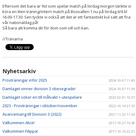
SPELARINFORMATION
Eftersom det bara är 9st som spelar match på lördag morgon tänkte vi
köra en liten träning/intern match på Boovallen 1 nu på lördag 6/6 kl
16.00-17.30. Sen tyckte vi också att det är ett fantastiskt kul sätt att fira
INFORMATION TILL MYNDIGA ELLER FÖRÄLDRAR
vår nationaldag på!
Så bara att komma dit för dom som vill och kan.
KONTAKT
//Tränarna
BILDGALLERI
DOKUMENT
Nyhetsarkiv
SPONSORER
Provträningar inför 2025
2024-10-07 11:43
Damlaget vinner division 3 obesegrade!
2024-10-07 11:39
Damlaget söker en till målvakt + utespelare
2023-02-01 10:37
2023 - Provträningar i oktober/november
2022-10-14 21:10
Avancemang till Division 3 (2022)
2021-11-22 11:36
Välkommen Alice!
2017-10-27 16:58
Välkommen Filippa!
2017-10-16 22:31