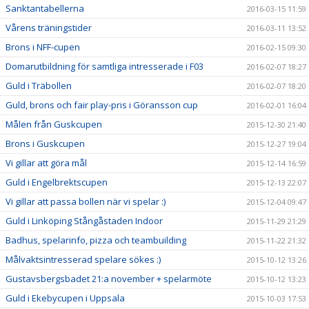
Sanktantabellerna
2016-03-15 11:59
Vårens träningstider
2016-03-11 13:52
Brons i NFF-cupen
2016-02-15 09:30
Domarutbildning för samtliga intresserade i F03
2016-02-07 18:27
Guld i Träbollen
2016-02-07 18:20
Guld, brons och fair play-pris i Göransson cup
2016-02-01 16:04
Målen från Guskcupen
2015-12-30 21:40
Brons i Guskcupen
2015-12-27 19:04
Vi gillar att göra mål
2015-12-14 16:59
Guld i Engelbrektscupen
2015-12-13 22:07
Vi gillar att passa bollen när vi spelar :)
2015-12-04 09:47
Guld i Linköping Stångåstaden Indoor
2015-11-29 21:29
Badhus, spelarinfo, pizza och teambuilding
2015-11-22 21:32
Målvaktsintresserad spelare sökes :)
2015-10-12 13:26
Gustavsbergsbadet 21:a november + spelarmöte
2015-10-12 13:23
Guld i Ekebycupen i Uppsala
2015-10-03 17:53