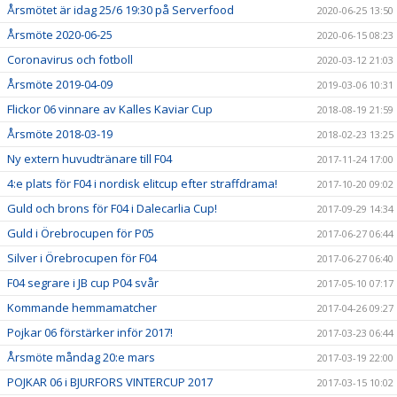
Årsmötet är idag 25/6 19:30 på Serverfood
2020-06-25 13:50
Årsmöte 2020-06-25
2020-06-15 08:23
Coronavirus och fotboll
2020-03-12 21:03
Årsmöte 2019-04-09
2019-03-06 10:31
Flickor 06 vinnare av Kalles Kaviar Cup
2018-08-19 21:59
Årsmöte 2018-03-19
2018-02-23 13:25
Ny extern huvudtränare till F04
2017-11-24 17:00
4:e plats för F04 i nordisk elitcup efter straffdrama!
2017-10-20 09:02
Guld och brons för F04 i Dalecarlia Cup!
2017-09-29 14:34
Guld i Örebrocupen för P05
2017-06-27 06:44
Silver i Örebrocupen för F04
2017-06-27 06:40
F04 segrare i JB cup P04 svår
2017-05-10 07:17
Kommande hemmamatcher
2017-04-26 09:27
Pojkar 06 förstärker inför 2017!
2017-03-23 06:44
Årsmöte måndag 20:e mars
2017-03-19 22:00
POJKAR 06 i BJURFORS VINTERCUP 2017
2017-03-15 10:02