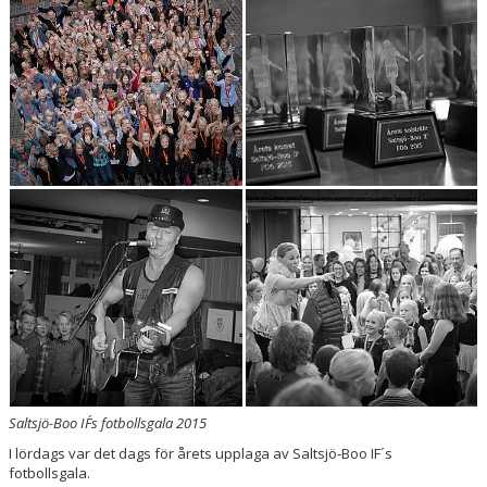
BILDGALLERI
VÅRA LAG
SPONSRING
MATCHER
LÄNKAR
WEBSHOP
Saltsjö-Boo IF´s fotbollsgala 2015
I lördags var det dags för årets upplaga av Saltsjö-Boo IF´s
fotbollsgala.