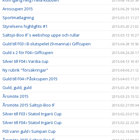
Kom igång helg i hela klubben
2015-08-16 20:59
Aroscupen 2015
2015-06-29 16:04
Sportmatlagning
2015-05-31 11:27
Styrelsens highlights #1
2015-05-20 21:02
Saltsjö-Boo IF´s webshop uppe och rullar
2015-05-13 10:27
Guld till F03 i B-slutspelet (9-manna) i Giffcupen
2015-04-28 19:50
Guld x 2 för F04 i Giffcupen
2015-04-26 20:17
Silver till F04 i Vardia cup
2015-04-13 10:47
Ny rubrik "försäkringar"
2015-04-06 21:12
Guld till F04 i Påskcupen 2015
2015-04-05 17:27
Guld, guld, guld
2015-03-29 19:33
Årsmöte 2015
2015-03-25 15:12
Årsmöte 2015 Saltsjö-Boo IF
2015-02-27 09:34
Silver till F03 i Statoil Ingarö Cup
2015-02-25 07:52
Silver till F04 i Statoil Ingarö Cup
2015-02-22 22:39
F03 vann guld i Sumpan Cup
2015-02-16 06:59