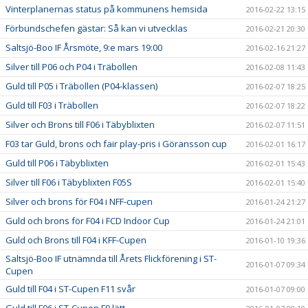
Vinterplanernas status på kommunens hemsida
2016-02-22 13:15
Förbundschefen gästar: Så kan vi utvecklas
2016-02-21 20:30
Saltsjö-Boo IF Årsmöte, 9:e mars 19:00
2016-02-16 21:27
Silver till P06 och P04 i Träbollen
2016-02-08 11:43
Guld till P05 i Träbollen (P04-klassen)
2016-02-07 18:25
Guld till F03 i Träbollen
2016-02-07 18:22
Silver och Brons till F06 i Täbyblixten
2016-02-07 11:51
F03 tar Guld, brons och fair play-pris i Göransson cup
2016-02-01 16:17
Guld till P06 i Täbyblixten
2016-02-01 15:43
Silver till F06 i Täbyblixten F05S
2016-02-01 15:40
Silver och brons för F04 i NFF-cupen
2016-01-24 21:27
Guld och brons för F04 i FCD Indoor Cup
2016-01-24 21:01
Guld och Brons till F04 i KFF-Cupen
2016-01-10 19:36
Saltsjö-Boo IF utnämnda till Årets Flickförening i ST-
2016-01-07 09:34
Cupen
Guld till F04 i ST-Cupen F11 svår
2016-01-07 09:00