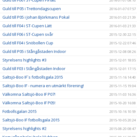
Guld till F06 i ST-Cupen F9 lätt
2016-01-07 08:10
Guld till P05 i Trettondagscupen
2016-01-07 07:57
Guld till P05 i Johan Björkmans Pokal
2016-01-03 21:39
Guld till F04 i ST-Cupen Lätt
2016-01-03 21:33
Guld till F06 i ST-Cupen svår
2015-12-30 22:15
Guld till F04 i Snöbollen Cup
2015-12-22 07:46
Guld till P05 i Stångåstaden Indoor
2015-12-08 08:26
Styrelsens highlights #3
2015-12-01 18:05
Guld till F03 i Stångåstaden Indoor
2015-12-01 17:15
Saltsjö-Boo IF´s fotbollsgala 2015
2015-11-16 14:40
Saltsjö-Boo IF - numera en utmärkt förening!
2015-11-15 19:04
Välkomna Saltsjö-Boo IF P07!
2015-11-03 16:36
Välkomna Saltsjö-Boo IF P05!
2015-10-20 16:08
Fotbollsgalan 2015
2015-10-16 10:59
Saltsjö-Boo IF fotbollsgala 2015
2015-10-05 20:24
Styrelsens highlights #2
2015-08-20 08:47