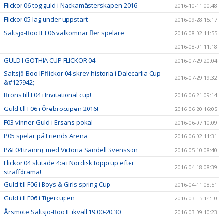
Flickor 06 tog guld i Nackamästerskapen 2016
2016-10-11 00:48
Flickor 05 lag under uppstart
2016-09-28 15:17
Saltsjö-Boo IF F06 välkomnar fler spelare
2016-08-02 11:55
2016-08-01 11:18
GULD I GOTHIA CUP FLICKOR 04
2016-07-29 20:04
Saltsjö-Boo IF flickor 04 skrev historia i Dalecarlia Cup
2016-07-29 19:32
&#127942;
Brons till F04 i Invitational cup!
2016-06-21 09:14
Guld till F06 i Örebrocupen 2016!
2016-06-20 16:05
F03 vinner Guld i Ersans pokal
2016-06-07 10:09
P05 spelar på Friends Arena!
2016-06-02 11:31
P&F04 träning med Victoria Sandell Svensson
2016-05-10 08:40
Flickor 04 slutade 4:a i Nordisk toppcup efter
2016-04-18 08:39
straffdrama!
Guld till F06 i Boys & Girls spring Cup
2016-04-11 08:51
Guld till F06 i Tigercupen
2016-03-15 14:10
Årsmöte Saltsjö-Boo IF ikväll 19.00-20.30
2016-03-09 10:23