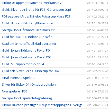
Flickor 04 uppmärksammas i veckans NVP
2017-03-01 07:34
Guld, Silver och Brons för F04 i Göransson cup!
2017-02-16 07:18
F04 segrare i Aros/Skiljebo Futsalcup klass F03
2017-02-05 22:10
Guld till flickor 04 i TäbyBlixten svår!
2017-01-30 22:28
Saltsjö-Boo IF årsmöte 20:e mars 19:30
2017-01-26 08:08
Guld för F04 i FCD Indoor Cup svår!
2017-01-21 22:01
Stadium är nu officiell klädleverantör
2017-01-13 08:14
Guld i Johan Björkmans Pokal P04
2017-01-05 11:27
Guld i Johan Björkmans Pokal P05
2017-01-05 11:24
Guld i ST cupen för flickor 04
2017-01-04 12:05
Guld och Silver i Aros Futsalcup för F04
2016-12-09 17:42
Final Svenska Spel F19
2016-10-31 15:42
Silver för flickor 04 i Oktoberpokalen!
2016-10-28 08:06
Nya spelare i F06
2016-10-27 22:00
Saltsjö-Boo IF spelarfotografering!
2016-10-27 16:59
Flickor 04 vann prestigefull cup mot topplagen i Sverige!
2016-10-21 13:21