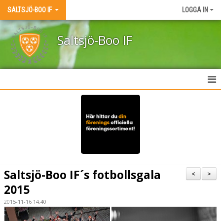
SALTSJÖ-BOO IF
LOGGA IN
Saltsjö-Boo IF
HEM
NYHETER
KLUBBEN
KONTAKT
Saltsjö-Boo IF´s fotbollsgala
<
>
MEDLEMSSKAP
2015
2015-11-16 14:40
KALENDER