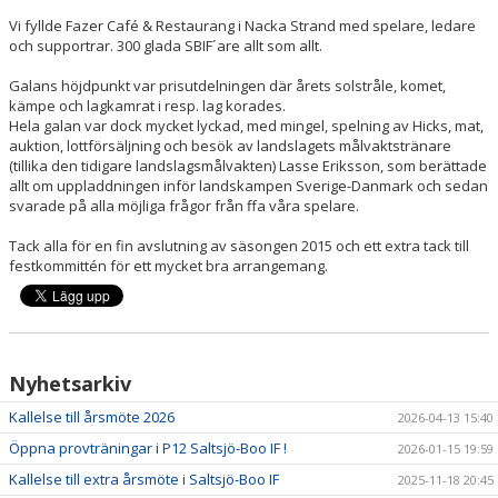
Vi fyllde Fazer Café & Restaurang i Nacka Strand med spelare, ledare
och supportrar. 300 glada SBIF´are allt som allt.
Galans höjdpunkt var prisutdelningen där årets solstråle, komet,
kämpe och lagkamrat i resp. lag korades.
Hela galan var dock mycket lyckad, med mingel, spelning av Hicks, mat,
auktion, lottförsäljning och besök av landslagets målvaktstränare
(tillika den tidigare landslagsmålvakten) Lasse Eriksson, som berättade
allt om uppladdningen inför landskampen Sverige-Danmark och sedan
svarade på alla möjliga frågor från ffa våra spelare.
Tack alla för en fin avslutning av säsongen 2015 och ett extra tack till
festkommittén för ett mycket bra arrangemang.
Nyhetsarkiv
Kallelse till årsmöte 2026
2026-04-13 15:40
Öppna provträningar i P12 Saltsjö-Boo IF !
2026-01-15 19:59
Kallelse till extra årsmöte i Saltsjö-Boo IF
2025-11-18 20:45