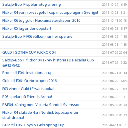
Saltsjö-Boo IF spelarfotografering!
2016-10-27 16:59
Flickor 04 vann prestigefull cup mot topplagen i Sverige!
2016-10-21 13:21
Flickor 06 tog guld i Nackamästerskapen 2016
2016-10-11 00:48
Flickor 05 lag under uppstart
2016-09-28 15:17
Saltsjö-Boo IF F06 välkomnar fler spelare
2016-08-02 11:55
2016-08-01 11:18
GULD I GOTHIA CUP FLICKOR 04
2016-07-29 20:04
Saltsjö-Boo IF flickor 04 skrev historia i Dalecarlia Cup
2016-07-29 19:32
&#127942;
Brons till F04 i Invitational cup!
2016-06-21 09:14
Guld till F06 i Örebrocupen 2016!
2016-06-20 16:05
F03 vinner Guld i Ersans pokal
2016-06-07 10:09
P05 spelar på Friends Arena!
2016-06-02 11:31
P&F04 träning med Victoria Sandell Svensson
2016-05-10 08:40
Flickor 04 slutade 4:a i Nordisk toppcup efter
2016-04-18 08:39
straffdrama!
Guld till F06 i Boys & Girls spring Cup
2016-04-11 08:51