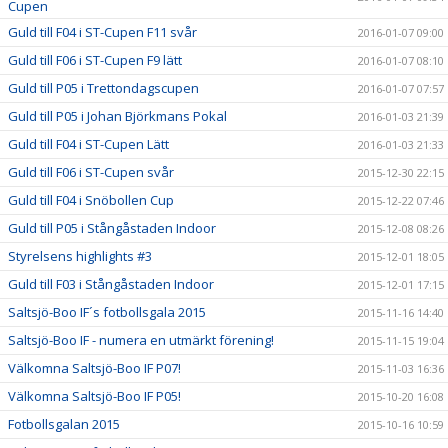
Cupen
Guld till F04 i ST-Cupen F11 svår
2016-01-07 09:00
Guld till F06 i ST-Cupen F9 lätt
2016-01-07 08:10
Guld till P05 i Trettondagscupen
2016-01-07 07:57
Guld till P05 i Johan Björkmans Pokal
2016-01-03 21:39
Guld till F04 i ST-Cupen Lätt
2016-01-03 21:33
Guld till F06 i ST-Cupen svår
2015-12-30 22:15
Guld till F04 i Snöbollen Cup
2015-12-22 07:46
Guld till P05 i Stångåstaden Indoor
2015-12-08 08:26
Styrelsens highlights #3
2015-12-01 18:05
Guld till F03 i Stångåstaden Indoor
2015-12-01 17:15
Saltsjö-Boo IF´s fotbollsgala 2015
2015-11-16 14:40
Saltsjö-Boo IF - numera en utmärkt förening!
2015-11-15 19:04
Välkomna Saltsjö-Boo IF P07!
2015-11-03 16:36
Välkomna Saltsjö-Boo IF P05!
2015-10-20 16:08
Fotbollsgalan 2015
2015-10-16 10:59