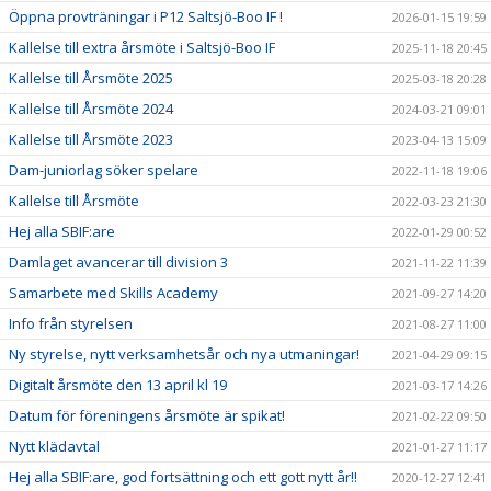
Öppna provträningar i P12 Saltsjö-Boo IF !
2026-01-15 19:59
Kallelse till extra årsmöte i Saltsjö-Boo IF
2025-11-18 20:45
Kallelse till Årsmöte 2025
2025-03-18 20:28
Kallelse till Årsmöte 2024
2024-03-21 09:01
Kallelse till Årsmöte 2023
2023-04-13 15:09
Dam-juniorlag söker spelare
2022-11-18 19:06
Kallelse till Årsmöte
2022-03-23 21:30
Hej alla SBIF:are
2022-01-29 00:52
Damlaget avancerar till division 3
2021-11-22 11:39
Samarbete med Skills Academy
2021-09-27 14:20
Info från styrelsen
2021-08-27 11:00
Ny styrelse, nytt verksamhetsår och nya utmaningar!
2021-04-29 09:15
Digitalt årsmöte den 13 april kl 19
2021-03-17 14:26
Datum för föreningens årsmöte är spikat!
2021-02-22 09:50
Nytt klädavtal
2021-01-27 11:17
Hej alla SBIF:are, god fortsättning och ett gott nytt år!!
2020-12-27 12:41