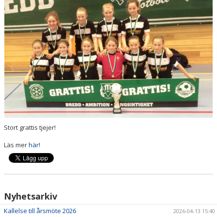
BILDGALLERI
VÅRA LAG
SPONSRING
MATCHER
LÄNKAR
WEBSHOP
Stort grattis tjejer!
Läs mer
här
!
Nyhetsarkiv
Kallelse till årsmöte 2026
2026-04-13 15:40