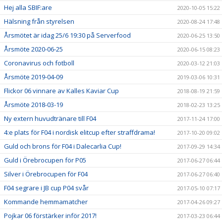
Hej alla SBIF:are
2020-10-05 15:22
Hälsning från styrelsen
2020-08-24 17:48
Årsmötet är idag 25/6 19:30 på Serverfood
2020-06-25 13:50
Årsmöte 2020-06-25
2020-06-15 08:23
Coronavirus och fotboll
2020-03-12 21:03
Årsmöte 2019-04-09
2019-03-06 10:31
Flickor 06 vinnare av Kalles Kaviar Cup
2018-08-19 21:59
Årsmöte 2018-03-19
2018-02-23 13:25
Ny extern huvudtränare till F04
2017-11-24 17:00
4:e plats för F04 i nordisk elitcup efter straffdrama!
2017-10-20 09:02
Guld och brons för F04 i Dalecarlia Cup!
2017-09-29 14:34
Guld i Örebrocupen för P05
2017-06-27 06:44
Silver i Örebrocupen för F04
2017-06-27 06:40
F04 segrare i JB cup P04 svår
2017-05-10 07:17
Kommande hemmamatcher
2017-04-26 09:27
Pojkar 06 förstärker inför 2017!
2017-03-23 06:44