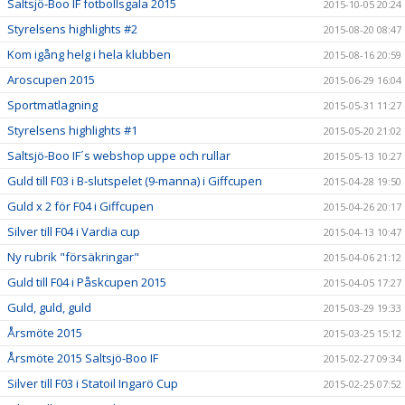
Saltsjö-Boo IF fotbollsgala 2015
2015-10-05 20:24
Styrelsens highlights #2
2015-08-20 08:47
Kom igång helg i hela klubben
2015-08-16 20:59
Aroscupen 2015
2015-06-29 16:04
Sportmatlagning
2015-05-31 11:27
Styrelsens highlights #1
2015-05-20 21:02
Saltsjö-Boo IF´s webshop uppe och rullar
2015-05-13 10:27
Guld till F03 i B-slutspelet (9-manna) i Giffcupen
2015-04-28 19:50
Guld x 2 för F04 i Giffcupen
2015-04-26 20:17
Silver till F04 i Vardia cup
2015-04-13 10:47
Ny rubrik "försäkringar"
2015-04-06 21:12
Guld till F04 i Påskcupen 2015
2015-04-05 17:27
Guld, guld, guld
2015-03-29 19:33
Årsmöte 2015
2015-03-25 15:12
Årsmöte 2015 Saltsjö-Boo IF
2015-02-27 09:34
Silver till F03 i Statoil Ingarö Cup
2015-02-25 07:52