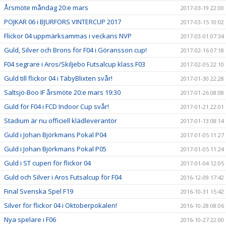
Årsmöte måndag 20:e mars
2017-03-19 22:00
POJKAR 06 i BJURFORS VINTERCUP 2017
2017-03-15 10:02
Flickor 04 uppmärksammas i veckans NVP
2017-03-01 07:34
Guld, Silver och Brons för F04 i Göransson cup!
2017-02-16 07:18
F04 segrare i Aros/Skiljebo Futsalcup klass F03
2017-02-05 22:10
Guld till flickor 04 i TäbyBlixten svår!
2017-01-30 22:28
Saltsjö-Boo IF årsmöte 20:e mars 19:30
2017-01-26 08:08
Guld för F04 i FCD Indoor Cup svår!
2017-01-21 22:01
Stadium är nu officiell klädleverantör
2017-01-13 08:14
Guld i Johan Björkmans Pokal P04
2017-01-05 11:27
Guld i Johan Björkmans Pokal P05
2017-01-05 11:24
Guld i ST cupen för flickor 04
2017-01-04 12:05
Guld och Silver i Aros Futsalcup för F04
2016-12-09 17:42
Final Svenska Spel F19
2016-10-31 15:42
Silver för flickor 04 i Oktoberpokalen!
2016-10-28 08:06
Nya spelare i F06
2016-10-27 22:00