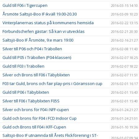
Guld till F06 i Tigercupen
2016-03-15 14:10
Årsmöte Saltsjö-Boo IF ikväll 19.00-20.30
2016-03-09 10:23
Vinterplanernas status på kommunens hemsida
2016-02-22 13:15
Förbundschefen gästar: Så kan vi utvecklas
2016-02-21 20:30
Saltsjö-Boo IF Årsmöte, 9:e mars 19:00
2016-02-16 21:27
Silver till P06 och P04 i Träbollen
2016-02-08 11:43
Guld till P05 i Träbollen (P04-klassen)
2016-02-07 18:25
Guld till F03 i Träbollen
2016-02-07 18:22
Silver och Brons till F06 i Täbyblixten
2016-02-07 11:51
F03 tar Guld, brons och fair play-pris i Göransson cup
2016-02-01 16:17
Guld till P06 i Täbyblixten
2016-02-01 15:43
Silver till F06 i Täbyblixten F05S
2016-02-01 15:40
Silver och brons för F04 i NFF-cupen
2016-01-24 21:27
Guld och brons för F04 i FCD Indoor Cup
2016-01-24 21:01
Guld och Brons till F04 i KFF-Cupen
2016-01-10 19:36
Saltsjö-Boo IF utnämnda till Årets Flickförening i ST-
2016-01-07 09:34