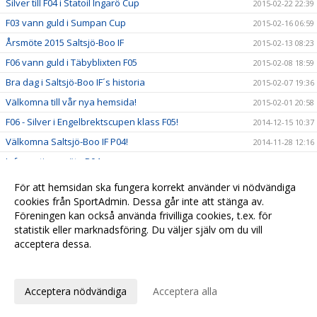
Silver till F04 i Statoil Ingarö Cup
2015-02-22 22:39
F03 vann guld i Sumpan Cup
2015-02-16 06:59
Årsmöte 2015 Saltsjö-Boo IF
2015-02-13 08:23
F06 vann guld i Täbyblixten F05
2015-02-08 18:59
Bra dag i Saltsjö-Boo IF´s historia
2015-02-07 19:36
Välkomna till vår nya hemsida!
2015-02-01 20:58
F06 - Silver i Engelbrektscupen klass F05!
2014-12-15 10:37
Välkomna Saltsjö-Boo IF P04!
2014-11-28 12:16
Informationsmöte P04
2014-11-06 13:16
Välkomna Saltsjö-Boo IF P06!
2014-11-06 13:15
För att hemsidan ska fungera korrekt använder vi nödvändiga
Välkomna Saltsjö-Boo IF F03!
cookies från SportAdmin. Dessa går inte att stänga av.
2014-11-06 09:24
Föreningen kan också använda frivilliga cookies, t.ex. för
Se vårt nya fotoalbum!
2014-11-05 15:40
statistik eller marknadsföring. Du väljer själv om du vill
acceptera dessa.
Anpassa dina val
Cookie-
Gå till
inställningar
Webbversion
Acceptera nödvändiga
Acceptera alla