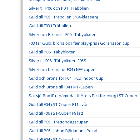
Silver till P06 och P04 i Träbollen
Guld till P05 i Träbollen (P04-klassen)
Guld till F03 i Träbollen
Silver och Brons till F06 i Täbyblixten
F03 tar Guld, brons och fair play-pris i Göransson cup
Guld till P06 i Täbyblixten
Silver till F06 i Täbyblixten F05S
Silver och brons för F04 i NFF-cupen
Guld och brons för F04 i FCD Indoor Cup
Guld och Brons till F04 i KFF-Cupen
Saltsjö-Boo IF utnämnda till Årets Flickförening i ST-Cupen
Guld till F04 i ST-Cupen F11 svår
Guld till F06 i ST-Cupen F9 lätt
Guld till P05 i Trettondagscupen
Guld till P05 i Johan Björkmans Pokal
Guld till F04 i ST-Cupen Lätt