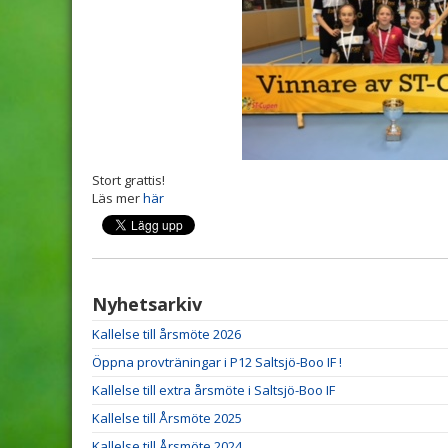
Stort grattis!
Läs mer
här
Nyhetsarkiv
Kallelse till årsmöte 2026
Öppna provträningar i P12 Saltsjö-Boo IF !
Kallelse till extra årsmöte i Saltsjö-Boo IF
Kallelse till Årsmöte 2025
Kallelse till Årsmöte 2024