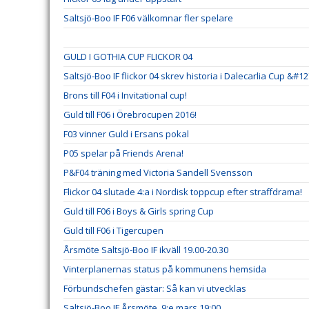
Saltsjö-Boo IF F06 välkomnar fler spelare
GULD I GOTHIA CUP FLICKOR 04
Saltsjö-Boo IF flickor 04 skrev historia i Dalecarlia Cup &#1
Brons till F04 i Invitational cup!
Guld till F06 i Örebrocupen 2016!
F03 vinner Guld i Ersans pokal
P05 spelar på Friends Arena!
P&F04 träning med Victoria Sandell Svensson
Flickor 04 slutade 4:a i Nordisk toppcup efter straffdrama!
Guld till F06 i Boys & Girls spring Cup
Guld till F06 i Tigercupen
Årsmöte Saltsjö-Boo IF ikväll 19.00-20.30
Vinterplanernas status på kommunens hemsida
Förbundschefen gästar: Så kan vi utvecklas
Saltsjö-Boo IF Årsmöte, 9:e mars 19:00