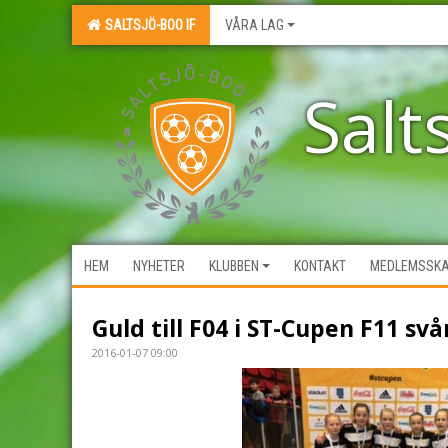
SALTSJÖ-BOO IF
VÅRA LAG
Salt
HEM
NYHETER
KLUBBEN
KONTAKT
MEDLEMSSK
Guld till F04 i ST-Cupen F11 svå
2016-01-07 09:00