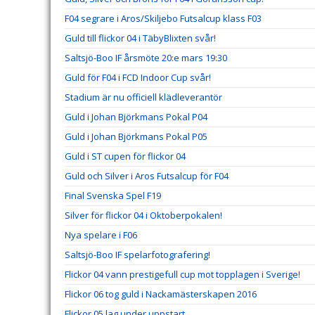
F04 segrare i Aros/Skiljebo Futsalcup klass F03
Guld till flickor 04 i TäbyBlixten svår!
Saltsjö-Boo IF årsmöte 20:e mars 19:30
Guld för F04 i FCD Indoor Cup svår!
Stadium är nu officiell klädleverantör
Guld i Johan Björkmans Pokal P04
Guld i Johan Björkmans Pokal P05
Guld i ST cupen för flickor 04
Guld och Silver i Aros Futsalcup för F04
Final Svenska Spel F19
Silver för flickor 04 i Oktoberpokalen!
Nya spelare i F06
Saltsjö-Boo IF spelarfotografering!
Flickor 04 vann prestigefull cup mot topplagen i Sverige!
Flickor 06 tog guld i Nackamästerskapen 2016
Flickor 05 lag under uppstart