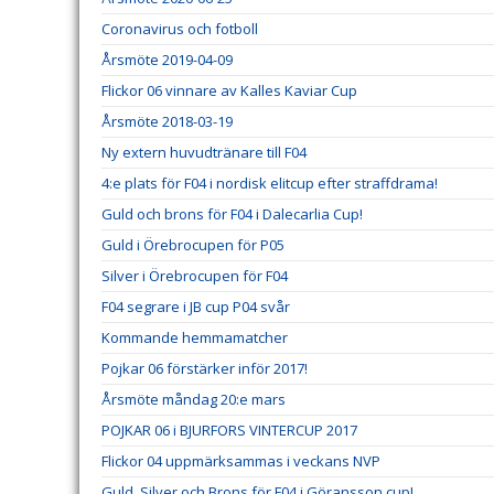
Coronavirus och fotboll
Årsmöte 2019-04-09
Flickor 06 vinnare av Kalles Kaviar Cup
Årsmöte 2018-03-19
Ny extern huvudtränare till F04
4:e plats för F04 i nordisk elitcup efter straffdrama!
Guld och brons för F04 i Dalecarlia Cup!
Guld i Örebrocupen för P05
Silver i Örebrocupen för F04
F04 segrare i JB cup P04 svår
Kommande hemmamatcher
Pojkar 06 förstärker inför 2017!
Årsmöte måndag 20:e mars
POJKAR 06 i BJURFORS VINTERCUP 2017
Flickor 04 uppmärksammas i veckans NVP
Guld, Silver och Brons för F04 i Göransson cup!