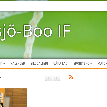
sjö-Boo IF
AP
KALENDER
BILDGALLERI
VÅRA LAG
SPONSRING
MATC
r
<
>